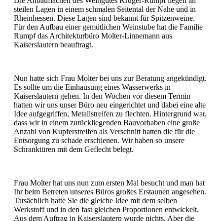
Die Anbauflächen des Weingutes Kruger-Rumpf liegen an
steilen Lagen in einem schmalen Seitental der Nahe und in
Rheinhessen. Diese Lagen sind bekannt für Spitzenweine.
Für den Aufbau einer gemütlichen Weinstube hat die Familie
Rumpf das Architekturbüro Molter-Linnemann aus
Kaiserslautern beauftragt.
Nun hatte sich Frau Molter bei uns zur Beratung angekündigt.
Es sollte um die Einhausung eines Wasserwerks in
Kaiserslautern gehen. In den Wochen vor diesem Termin
hatten wir uns unser Büro neu eingerichtet und dabei eine alte
Idee aufgegriffen, Metallstreifen zu flechten. Hintergrund war,
dass wir in einem zurückliegenden Bauvorhaben eine große
Anzahl von Kupferstreifen als Verschnitt hatten die für die
Entsorgung zu schade erschienen. Wir haben so unsere
Schranktüren mit dem Geflecht belegt.
Frau Molter hat uns nun zum ersten Mal besucht und man hat
Ihr beim Betreten unseres Büros großes Erstaunen angesehen.
Tatsächlich hatte Sie die gleiche Idee mit dem selben
Werkstoff und in den fast gleichen Proportionen entwickelt.
Aus dem Auftrag in Kaiserslautern wurde nichts. Aber die