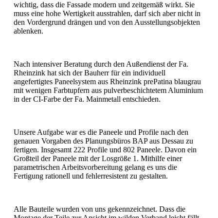
wichtig, dass die Fassade modern und zeitgemäß wirkt. Sie
muss eine hohe Wertigkeit ausstrahlen, darf sich aber nicht in
den Vordergrund drängen und von den Ausstellungsobjekten
ablenken.
Nach intensiver Beratung durch den Außendienst der Fa.
Rheinzink hat sich der Bauherr für ein individuell
angefertigtes Paneelsystem aus Rheinzink prePatina blaugrau
mit wenigen Farbtupfern aus pulverbeschichtetem Aluminium
in der CI-Farbe der Fa. Mainmetall entschieden.
Unsere Aufgabe war es die Paneele und Profile nach den
genauen Vorgaben des Planungsbüros BAP aus Dessau zu
fertigen. Insgesamt 222 Profile und 802 Paneele. Davon ein
Großteil der Paneele mit der Losgröße 1. Mithilfe einer
parametrischen Arbeitsvorbereitung gelang es uns die
Fertigung rationell und fehlerresistent zu gestalten.
Alle Bauteile wurden von uns gekennzeichnet. Dass die
Montage der Teile zur Ansicht im wilden Verband leicht fällt.